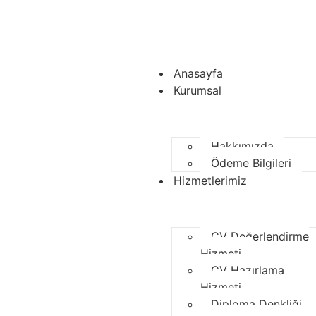
ÜYE OL
ÜYE GİRİŞİ
ONLINE BAŞVURU
BAŞVURU SORGULA
ÇIKIŞ YAP
Anasayfa
Kurumsal
Hakkımızda
Ödeme Bilgileri
Hizmetlerimiz
CV Değerlendirme
Hizmeti
CV Hazırlama
Hizmeti
Diploma Denkliği