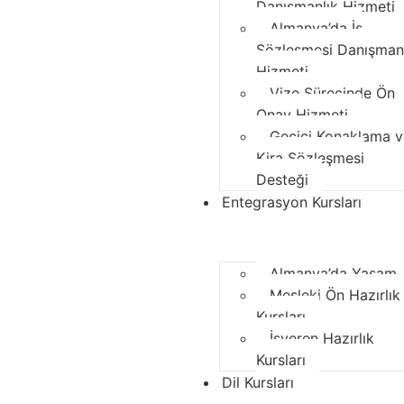
Danışmanlık Hizmeti
Almanya’da İş
Sözleşmesi Danışman
Hizmeti
Vize Sürecinde Ön
Onay Hizmeti
Geçici Konaklama 
Kira Sözleşmesi
Desteği
Entegrasyon Kursları
Almanya’da Yaşam
Mesleki Ön Hazırlık
Kursları
İşveren Hazırlık
Kursları
Dil Kursları