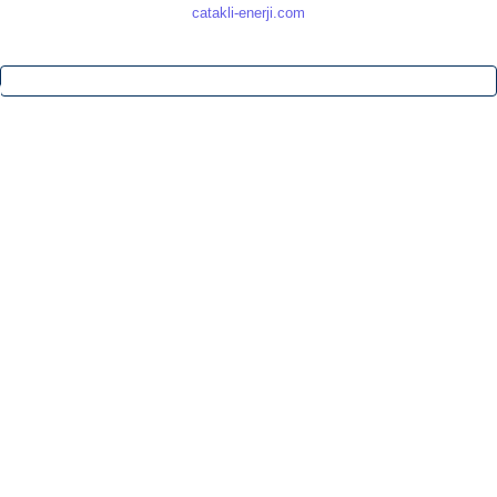
catakli-enerji.com
İletişim Hattı