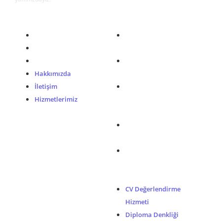
Kurumsal
Bağlantılar
Hakkımızda
CV Değerlendirme
İletişim
Hizmeti
Hizmetlerimiz
Diploma Denkliği
Hakkımızda
Danışmanlık Hizmeti
İletişim
Almanya’da İş
Hizmetlerimiz
Sözleşmesi
Danışmanlık Hizmeti
Vize Başvurusu
Danışmanlık Hizmeti
Geçici Konaklama ve
Kira Sözleşmesi
Hizmeti
CV Değerlendirme
Hizmeti
Diploma Denkliği