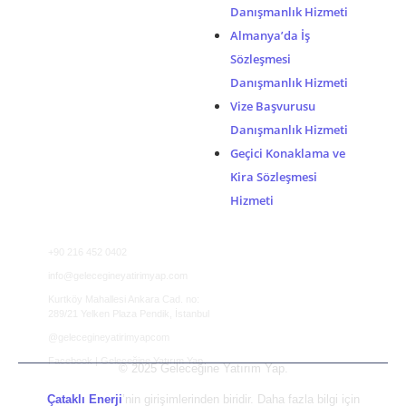
Danışmanlık Hizmeti
Almanya’da İş
Sözleşmesi
Danışmanlık Hizmeti
Vize Başvurusu
Danışmanlık Hizmeti
Geçici Konaklama ve
Kira Sözleşmesi
Hizmeti
İletişim Bilgileri
+90 216 452 0402
info@gelecegineyatirimyap.com
Kurtköy Mahallesi Ankara Cad. no:
289/21 Yelken Plaza Pendik, İstanbul
@gelecegineyatirimyapcom
Facebook | Geleceğine Yatırım Yap
© 2025 Geleceğine Yatırım Yap.
Çataklı Enerji
’nin girişimlerinden biridir. Daha fazla bilgi için